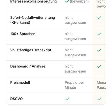
Interessenkollisionsprüfung
(beworben)
nicht
beworbe
Sofort-Notfallweiterleitung
nicht
(KI-erkannt)
ausgewiesen
100+ Sprachen
nicht
ausgewiesen
Vollständiges Transkript
nicht
ausgewiesen
Dashboard / Analyse
nicht
ausgewiesen
Preismodell
Prepaid per
Monatlic
Minute
Pauschal
DSGVO